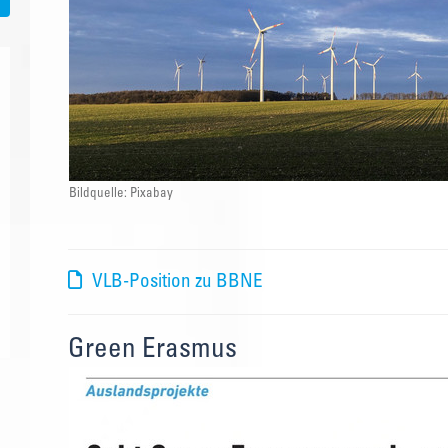
Bildquelle: Pixabay
VLB-Position zu BBNE
Green Erasmus