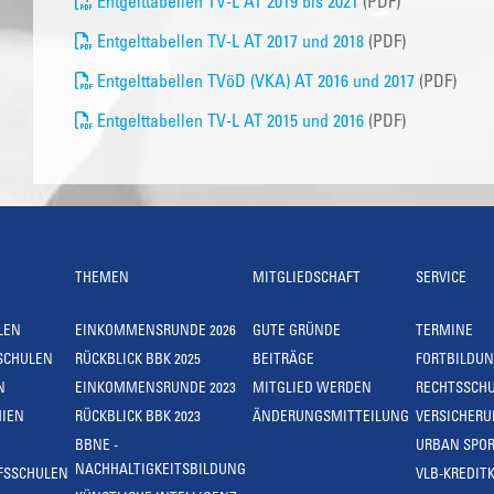
Entgelttabellen TV-L AT 2019 bis 2021
(PDF)
Entgelttabellen TV-L AT 2017 und 2018
(PDF)
Entgelttabellen TVöD (VKA) AT 2016 und 2017
(PDF)
Entgelttabellen TV-L AT 2015 und 2016
(PDF)
THEMEN
MITGLIEDSCHAFT
SERVICE
LEN
EINKOMMENSRUNDE 2026
GUTE GRÜNDE
TERMINE
SCHULEN
RÜCKBLICK BBK 2025
BEITRÄGE
FORTBILDU
N
EINKOMMENSRUNDE 2023
MITGLIED WERDEN
RECHTSSCH
IEN
RÜCKBLICK BBK 2023
ÄNDERUNGSMITTEILUNG
VERSICHER
BBNE -
URBAN SPOR
NACHHALTIGKEITSBILDUNG
FSSCHULEN
VLB-KREDIT