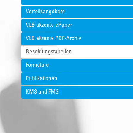
Vorteilsangebote
VLB akzente ePaper
VLB akzente PDF-Archiv
Besoldungstabellen
Formulare
Publikationen
KMS und FMS