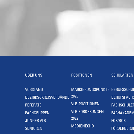
ÜBER UNS
POSITIONEN
SCHULARTEN
VORSTAND
MARKIERUNGSPUNKTE
BERUFSSCHU
2023
BEZIRKS-/KREISVERBÄNDE
BERUFSFACH
VLB-POSITIONEN
REFERATE
FACHSCHULE
VLB-FORDERUNGEN
FACHGRUPPEN
FACHAKADEM
2022
JUNGER VLB
FOS/BOS
MEDIENECHO
SENIOREN
FÖRDERBERU