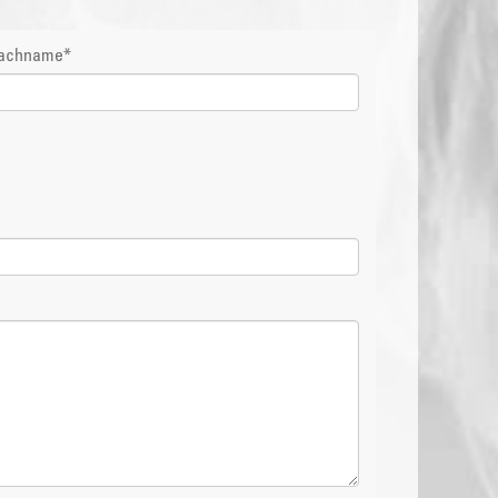
achname
*