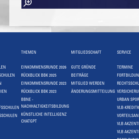
THEMEN
MITGLIEDSCHAFT
SERVICE
LEN
EINKOMMENSRUNDE 2026
GUTE GRÜNDE
TERMINE
SCHULEN
RÜCKBLICK BBK 2025
BEITRÄGE
FORTBILDU
N
EINKOMMENSRUNDE 2023
MITGLIED WERDEN
RECHTSSCH
IEN
RÜCKBLICK BBK 2023
ÄNDERUNGSMITTEILUNG
VERSICHER
BBNE -
URBAN SPOR
NACHHALTIGKEITSBILDUNG
FSSCHULEN
VLB-KREDIT
KÜNSTLICHE INTELLIGENZ
SSCHULEN
VORTEILSA
CHATGPT
VLB AKZENT
VLB AKZENT