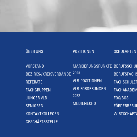
ÜBER UNS
POSITIONEN
SCHULARTEN
VORSTAND
MARKIERUNGSPUNKTE
BERUFSSCHU
2023
BEZIRKS-/KREISVERBÄNDE
BERUFSFACH
VLB-POSITIONEN
REFERATE
FACHSCHULE
VLB-FORDERUNGEN
FACHGRUPPEN
FACHAKADEM
2022
JUNGER VLB
FOS/BOS
MEDIENECHO
SENIOREN
FÖRDERBERU
KONTAKTKOLLEGEN
WIRTSCHAFT
GESCHÄFTSSTELLE