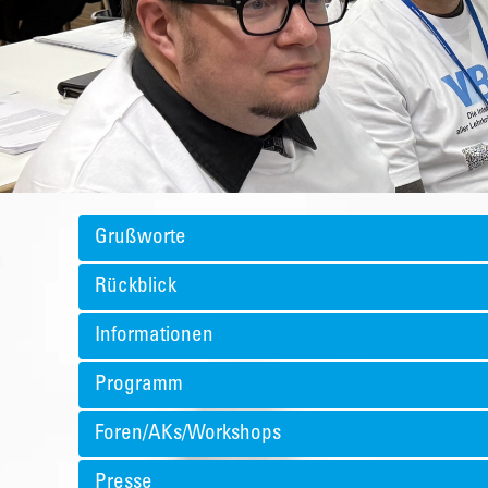
Grußworte
Rückblick
Informationen
Programm
Foren/AKs/Workshops
Presse