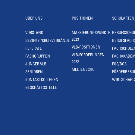
ÜBER UNS
POSITIONEN
SCHULARTEN
VORSTAND
MARKIERUNGSPUNKTE
BERUFSSCHU
2023
BEZIRKS-/KREISVERBÄNDE
BERUFSFACH
VLB-POSITIONEN
REFERATE
FACHSCHULE
VLB-FORDERUNGEN
FACHGRUPPEN
FACHAKADEM
2022
JUNGER VLB
FOS/BOS
MEDIENECHO
SENIOREN
FÖRDERBERU
KONTAKTKOLLEGEN
WIRTSCHAFT
GESCHÄFTSSTELLE