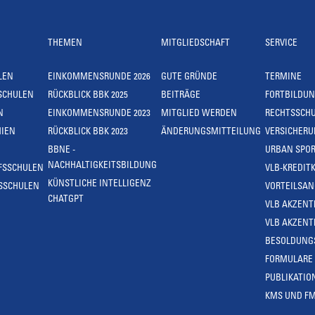
THEMEN
MITGLIEDSCHAFT
SERVICE
LEN
EINKOMMENSRUNDE 2026
GUTE GRÜNDE
TERMINE
SCHULEN
RÜCKBLICK BBK 2025
BEITRÄGE
FORTBILDU
N
EINKOMMENSRUNDE 2023
MITGLIED WERDEN
RECHTSSCH
IEN
RÜCKBLICK BBK 2023
ÄNDERUNGSMITTEILUNG
VERSICHER
BBNE -
URBAN SPOR
NACHHALTIGKEITSBILDUNG
FSSCHULEN
VLB-KREDIT
KÜNSTLICHE INTELLIGENZ
SSCHULEN
VORTEILSA
CHATGPT
VLB AKZENT
VLB AKZENT
BESOLDUNG
FORMULARE
PUBLIKATIO
KMS UND F