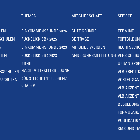
THEMEN
MITGLIEDSCHAFT
SERVICE
LEN
EINKOMMENSRUNDE 2026
GUTE GRÜNDE
TERMINE
SCHULEN
RÜCKBLICK BBK 2025
BEITRÄGE
FORTBILDU
N
EINKOMMENSRUNDE 2023
MITGLIED WERDEN
RECHTSSCH
IEN
RÜCKBLICK BBK 2023
ÄNDERUNGSMITTEILUNG
VERSICHER
BBNE -
URBAN SPOR
NACHHALTIGKEITSBILDUNG
FSSCHULEN
VLB-KREDIT
KÜNSTLICHE INTELLIGENZ
SSCHULEN
VORTEILSA
CHATGPT
VLB AKZENT
VLB AKZENT
BESOLDUNG
FORMULARE
PUBLIKATIO
KMS UND F