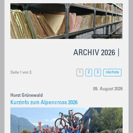
Foto: Pixabay C. Stermitz
ARCHIV 2026
1
2
3
nächste
Seite 1 von 3.
09. August 2026
Horst Grünewald
Kurzinfo zum Alpencross 2026