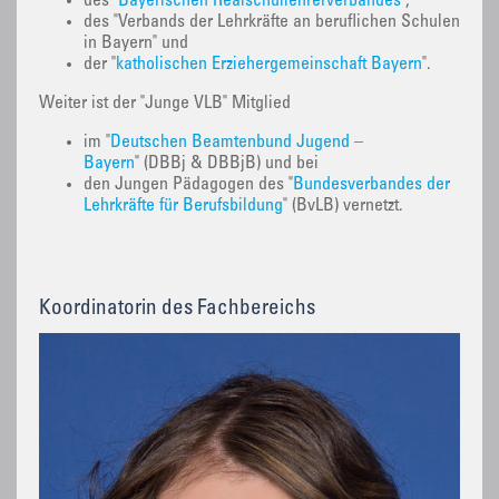
des "
Bayerischen Realschullehrerverbandes
",
des "Verbands der Lehrkräfte an beruflichen Schulen
in Bayern" und
der "
katholischen Erziehergemeinschaft Bayern
".
Weiter ist der "Junge VLB" Mitglied
im "
Deutschen Beamtenbund Jugend –
Bayern
" (DBBj & DBBjB) und bei
den Jungen Pädagogen des "
Bundesverbandes der
Lehrkräfte für Berufsbildung
" (BvLB) vernetzt.
Koordinatorin des Fachbereichs