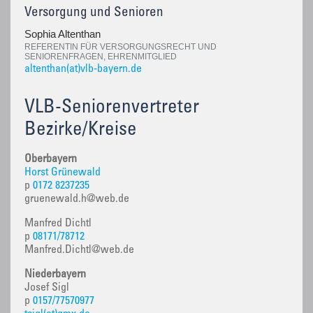
Versorgung und Senioren
Sophia Altenthan
REFERENTIN FÜR VERSORGUNGSRECHT UND
SENIORENFRAGEN, EHRENMITGLIED
altenthan(at)vlb-bayern.de
VLB-Seniorenvertreter
Bezirke/Kreise
Oberbayern
Horst Grünewald
p
0172 8237235
gruenewald.h@web.de
Manfred Dichtl
p
08171/78712
Manfred.Dichtl@web.de
Niederbayern
Josef Sigl
p
0157/77570977