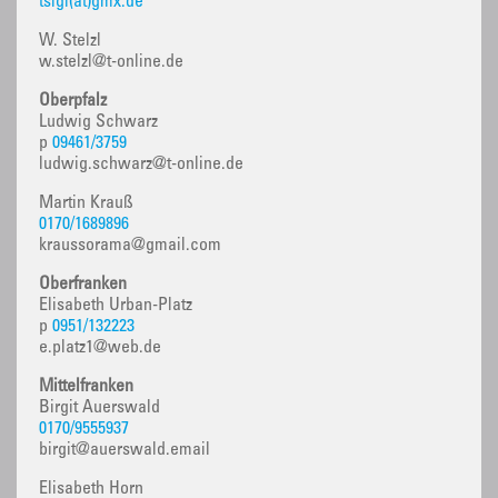
tsigl(at)gmx.de
W. Stelzl
w.stelzl@t-online.de
Oberpfalz
Ludwig Schwarz
p
09461/3759
ludwig.schwarz@t-online.de
Martin Krauß
0170/1689896
kraussorama@gmail.com
Oberfranken
Elisabeth Urban-Platz
p
0951/132223
e.platz1@web.de
Mittelfranken
Birgit Auerswald
0170/9555937
birgit@auerswald.email
Elisabeth Horn