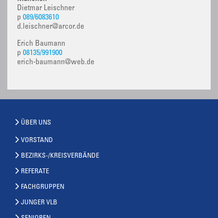
Dietmar Leischner
p
089/6083610
d.leischner@arcor.de
Erich Baumann
p
08135/991900
erich-baumann@web.de
ÜBER UNS
VORSTAND
BEZIRKS-/KREISVERBÄNDE
REFERATE
FACHGRUPPEN
JUNGER VLB