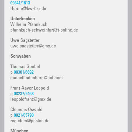
09841/1613
Horn.e@bw-bsz.de
Unterfranken
Wilhelm Pfannkuch
pfannkuch-schweinfurt@t-online.de
Uwe Sagstetter
uwe.sagstetter@gmx.de
Schwaben
Thomas Goebel
p
08381/6692
goebellindenberg@aol.com
Franz-Xaver Leopold
p
08237/5463
leopoldfranz@gmx.de
Clemens Oswald
p
0821/65790
regiclem@posteo.de
München