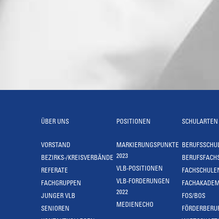
ÜBER UNS
POSITIONEN
SCHULARTEN
VORSTAND
MARKIERUNGSPUNKTE
BERUFSSCHU
2023
BEZIRKS-/KREISVERBÄNDE
BERUFSFACH
VLB-POSITIONEN
REFERATE
FACHSCHULE
VLB-FORDERUNGEN
FACHGRUPPEN
FACHAKADEM
2022
JUNGER VLB
FOS/BOS
MEDIENECHO
SENIOREN
FÖRDERBERU