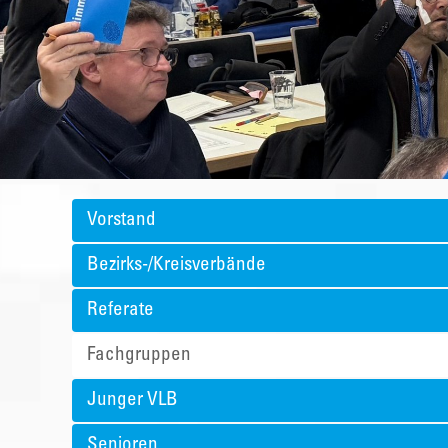
Vorstand
Bezirks-/Kreisverbände
Referate
Fachgruppen
Junger VLB
Senioren