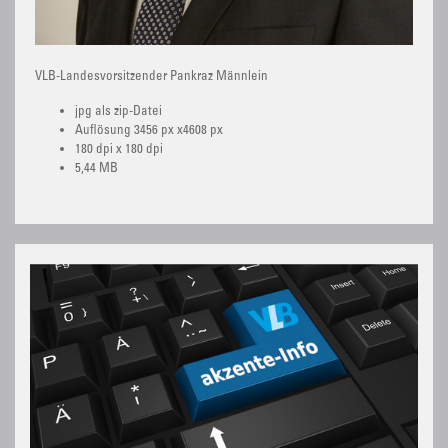
VLB-Landesvorsitzender Pankraz Männlein
jpg als zip-Datei
Auflösung 3456 px x4608 px
180 dpi x 180 dpi
5,44 MB