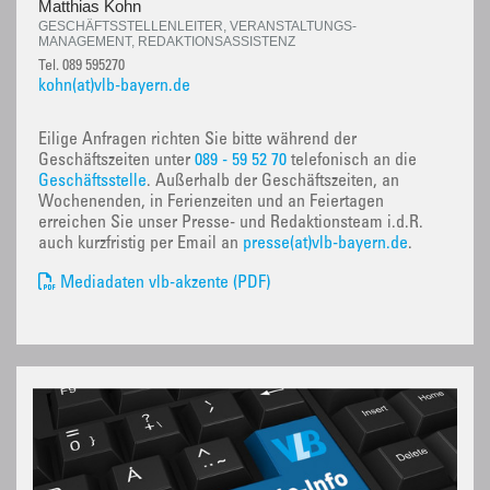
Matthias Kohn
GESCHÄFTSSTELLENLEITER, VERANSTALTUNGS-
MANAGEMENT, REDAKTIONSASSISTENZ
Tel. 089 595270
kohn(at)vlb-bayern.de
Eilige Anfragen richten Sie bitte während der
Geschäftszeiten unter
089 - 59 52 70
telefonisch an die
Geschäftsstelle
. Außerhalb der Geschäftszeiten, an
Wochenenden, in Ferienzeiten und an Feiertagen
erreichen Sie unser Presse- und Redaktionsteam i.d.R.
auch kurzfristig per Email an
presse(at)vlb-bayern.de
.
Mediadaten vlb-akzente (PDF)