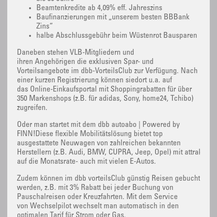
Beamtenkredite ab 4,09% eff. Jahreszins
Baufinanzierungen mit „unserem besten BBBank
Zins“
halbe Abschlussgebühr beim Wüstenrot Bausparen
Daneben stehen VLB-Mitgliedern und
ihren Angehörigen die exklusiven Spar- und
Vorteilsangebote im dbb-VorteilsClub zur Verfügung. Nach
einer kurzen Registrierung können siedort u.a. auf
das Online-Einkaufsportal mit Shoppingrabatten für über
350 Markenshops (z.B. für adidas, Sony, home24, Tchibo)
zugreifen.
Oder man startet mit dem dbb autoabo | Powered by
FINN!Diese flexible Mobilitätslösung bietet top
ausgestattete Neuwagen von zahlreichen bekannten
Herstellern (z.B. Audi, BMW, CUPRA, Jeep, Opel) mit attraktive
auf die Monatsrate- auch mit vielen E-Autos.
Zudem können im dbb vorteilsClub günstig Reisen gebucht
werden, z.B. mit 3% Rabatt bei jeder Buchung von
Pauschalreisen oder Kreuzfahrten. Mit dem Service
von Wechselpilot wechselt man automatisch in den
optimalen Tarif für Strom oder Gas.