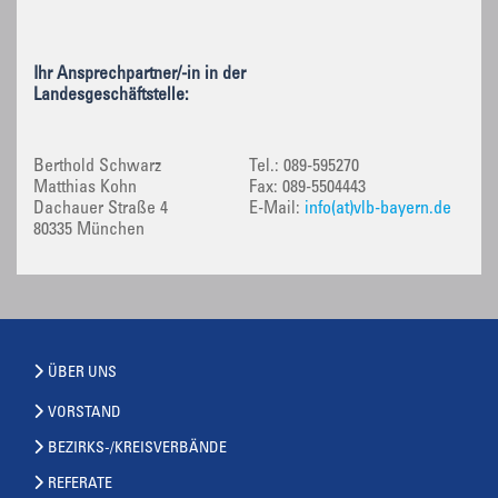
Ihr Ansprechpartner/-in in der
Landesgeschäftstelle:
Berthold Schwarz
Tel.: 089-595270
Matthias Kohn
Fax: 089-5504443
Dachauer Straße 4
E-Mail:
info(at)vlb-bayern.de
80335 München
ÜBER UNS
VORSTAND
BEZIRKS-/KREISVERBÄNDE
REFERATE