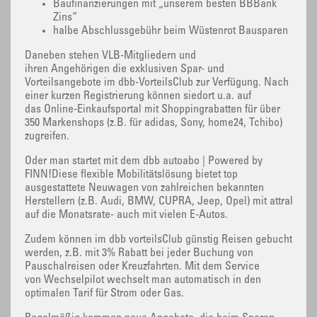
Baufinanzierungen mit „unserem besten BBBank
Zins“
halbe Abschlussgebühr beim Wüstenrot Bausparen
Daneben stehen VLB-Mitgliedern und
ihren Angehörigen die exklusiven Spar- und
Vorteilsangebote im dbb-VorteilsClub zur Verfügung. Nach
einer kurzen Registrierung können siedort u.a. auf
das Online-Einkaufsportal mit Shoppingrabatten für über
350 Markenshops (z.B. für adidas, Sony, home24, Tchibo)
zugreifen.
Oder man startet mit dem dbb autoabo | Powered by
FINN!Diese flexible Mobilitätslösung bietet top
ausgestattete Neuwagen von zahlreichen bekannten
Herstellern (z.B. Audi, BMW, CUPRA, Jeep, Opel) mit attraktive
auf die Monatsrate- auch mit vielen E-Autos.
Zudem können im dbb vorteilsClub günstig Reisen gebucht
werden, z.B. mit 3% Rabatt bei jeder Buchung von
Pauschalreisen oder Kreuzfahrten. Mit dem Service
von Wechselpilot wechselt man automatisch in den
optimalen Tarif für Strom oder Gas.