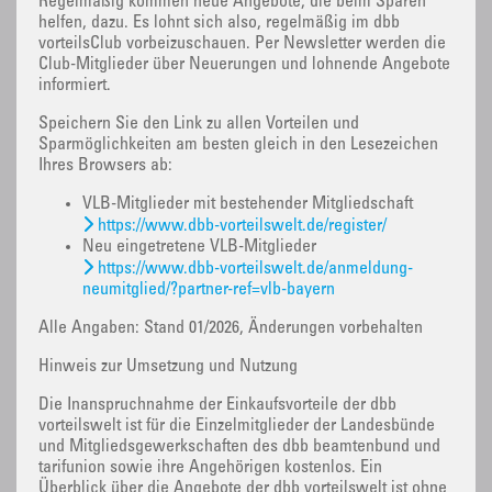
Regelmäßig kommen neue Angebote, die beim Sparen
helfen, dazu. Es lohnt sich also, regelmäßig im dbb
vorteilsClub vorbeizuschauen. Per Newsletter werden die
Club-Mitglieder über Neuerungen und lohnende Angebote
informiert.
Speichern Sie den Link zu allen Vorteilen und
Sparmöglichkeiten am besten gleich in den Lesezeichen
Ihres Browsers ab:
VLB-Mitglieder mit bestehender Mitgliedschaft
https://www.dbb-vorteilswelt.de/register/
Neu eingetretene VLB-Mitglieder
https://www.dbb-vorteilswelt.de/anmeldung-
neumitglied/?partner-ref=vlb-bayern
Alle Angaben: Stand 01/2026, Änderungen vorbehalten
Hinweis zur Umsetzung und Nutzung
Die Inanspruchnahme der Einkaufsvorteile der dbb
vorteilswelt ist für die Einzelmitglieder der Landesbünde
und Mitgliedsgewerkschaften des dbb beamtenbund und
tarifunion sowie ihre Angehörigen kostenlos. Ein
Überblick über die Angebote der dbb vorteilswelt ist ohne