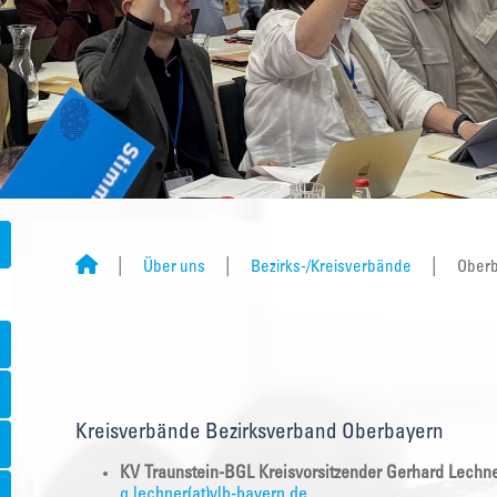
Über uns
Bezirks-/Kreisverbände
Ober
Kreisverbände Bezirksverband Oberbayern
KV Traunstein-BGL Kreisvorsitzender Gerhard Lechn
g.lechner(at)vlb-bayern.de