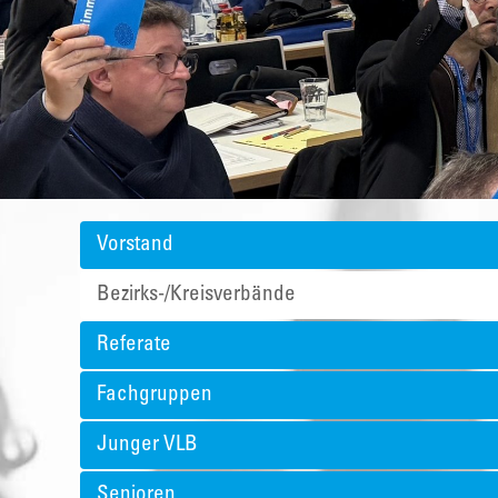
Vorstand
Bezirks-/Kreisverbände
Referate
Fachgruppen
Junger VLB
Senioren