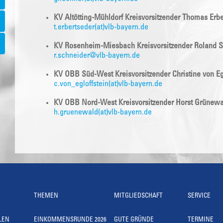
KV Altötting-Mühldorf Kreisvorsitzender Thomas Erb
t.erbertseder(at)vlb-bayern.de
KV Rosenheim-Miesbach Kreisvorsitzender Roland 
r.schneider@vlb-bayern.de
KV OBB Süd-West Kreisvorsitzender Christine von Egl
c.von_egloffstein(at)vlb-
bayern.de
KV OBB Nord-West Kreisvorsitzender Horst Grünewa
h.gruenewald(at)vlb-bayern.de
THEMEN
MITGLIEDSCHAFT
SERVICE
LEN
EINKOMMENSRUNDE 2026
GUTE GRÜNDE
TERMINE