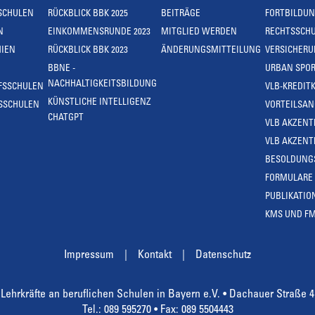
SCHULEN
RÜCKBLICK BBK 2025
BEITRÄGE
FORTBILDU
N
EINKOMMENSRUNDE 2023
MITGLIED WERDEN
RECHTSSCH
IEN
RÜCKBLICK BBK 2023
ÄNDERUNGSMITTEILUNG
VERSICHER
BBNE -
URBAN SPOR
NACHHALTIGKEITSBILDUNG
FSSCHULEN
VLB-KREDIT
KÜNSTLICHE INTELLIGENZ
SSCHULEN
VORTEILSA
CHATGPT
VLB AKZENT
VLB AKZENT
BESOLDUNG
FORMULARE
PUBLIKATIO
KMS UND F
Impressum
Kontakt
Datenschutz
Lehrkräfte an beruflichen Schulen in Bayern e.V. • Dachauer Straße 
Tel.: 089 595270 • Fax: 089 5504443