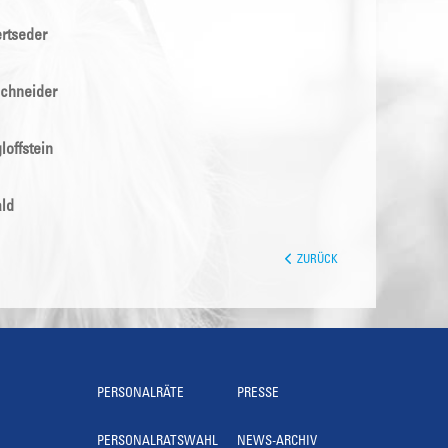
ertseder
Schneider
offstein
ld
ZURÜCK
PERSONALRÄTE
PRESSE
PERSONALRATSWAHL
NEWS-ARCHIV