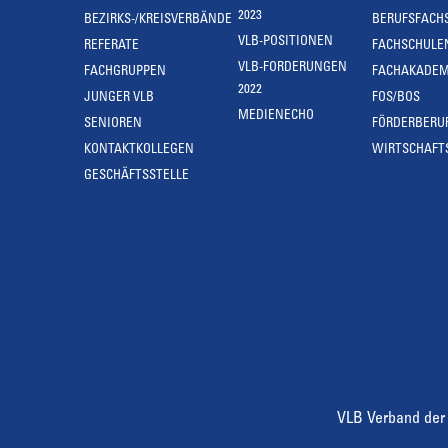
2023
BEZIRKS-/KREISVERBÄNDE
BERUFSFACH
VLB-POSITIONEN
REFERATE
FACHSCHULE
VLB-FORDERUNGEN
FACHGRUPPEN
FACHAKADEM
2022
JUNGER VLB
FOS/BOS
MEDIENECHO
SENIOREN
FÖRDERBERU
KONTAKTKOLLEGEN
WIRTSCHAFT
GESCHÄFTSSTELLE
VLB Verband der 