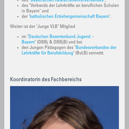
des "
Bayerischen Realschullehrerverbandes
",
des "Verbands der Lehrkräfte an beruflichen Schulen
in Bayern" und
der "
katholischen Erziehergemeinschaft Bayern
".
Weiter ist der "Junge VLB" Mitglied
im "
Deutschen Beamtenbund Jugend –
Bayern
" (DBBj & DBBjB) und bei
den Jungen Pädagogen des "
Bundesverbandes der
Lehrkräfte für Berufsbildung
" (BvLB) vernetzt.
Koordinatorin des Fachbereichs