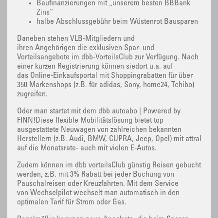
Baufinanzierungen mit „unserem besten BBBank
Zins“
halbe Abschlussgebühr beim Wüstenrot Bausparen
Daneben stehen VLB-Mitgliedern und
ihren Angehörigen die exklusiven Spar- und
Vorteilsangebote im dbb-VorteilsClub zur Verfügung. Nach
einer kurzen Registrierung können siedort u.a. auf
das Online-Einkaufsportal mit Shoppingrabatten für über
350 Markenshops (z.B. für adidas, Sony, home24, Tchibo)
zugreifen.
Oder man startet mit dem dbb autoabo | Powered by
FINN!Diese flexible Mobilitätslösung bietet top
ausgestattete Neuwagen von zahlreichen bekannten
Herstellern (z.B. Audi, BMW, CUPRA, Jeep, Opel) mit attraktive
auf die Monatsrate- auch mit vielen E-Autos.
Zudem können im dbb vorteilsClub günstig Reisen gebucht
werden, z.B. mit 3% Rabatt bei jeder Buchung von
Pauschalreisen oder Kreuzfahrten. Mit dem Service
von Wechselpilot wechselt man automatisch in den
optimalen Tarif für Strom oder Gas.