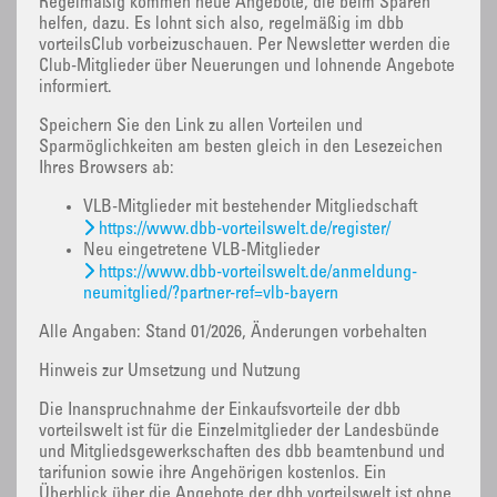
Regelmäßig kommen neue Angebote, die beim Sparen
helfen, dazu. Es lohnt sich also, regelmäßig im dbb
vorteilsClub vorbeizuschauen. Per Newsletter werden die
Club-Mitglieder über Neuerungen und lohnende Angebote
informiert.
Speichern Sie den Link zu allen Vorteilen und
Sparmöglichkeiten am besten gleich in den Lesezeichen
Ihres Browsers ab:
VLB-Mitglieder mit bestehender Mitgliedschaft
https://www.dbb-vorteilswelt.de/register/
Neu eingetretene VLB-Mitglieder
https://www.dbb-vorteilswelt.de/anmeldung-
neumitglied/?partner-ref=vlb-bayern
Alle Angaben: Stand 01/2026, Änderungen vorbehalten
Hinweis zur Umsetzung und Nutzung
Die Inanspruchnahme der Einkaufsvorteile der dbb
vorteilswelt ist für die Einzelmitglieder der Landesbünde
und Mitgliedsgewerkschaften des dbb beamtenbund und
tarifunion sowie ihre Angehörigen kostenlos. Ein
Überblick über die Angebote der dbb vorteilswelt ist ohne