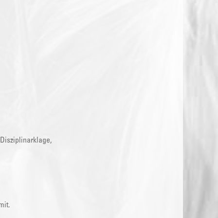
Disziplinarklage,
,
mit.