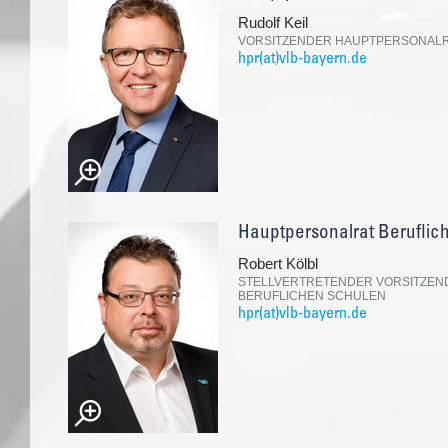
Rudolf Keil
VORSITZENDER HAUPTPERSONALRA
hpr(at)vlb-bayern.de
Hauptpersonalrat Beruflic
Robert Kölbl
STELLVERTRETENDER VORSITZEN
BERUFLICHEN SCHULEN
hpr(at)vlb-bayern.de