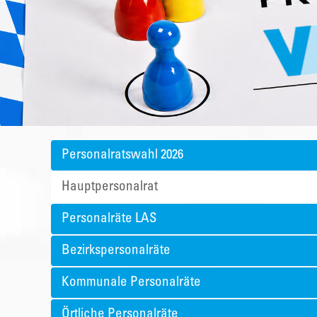
Personalratswahl 2026
Hauptpersonalrat
Personalräte LAS
Bezirkspersonalräte
Kommunale Personalräte
Örtliche Personalräte