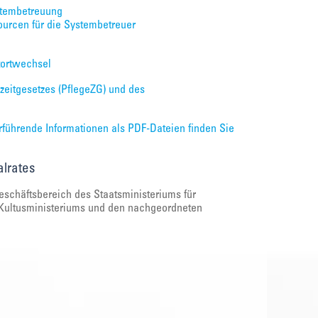
stembetreuung
sourcen für die Systembetreuer
tortwechsel
zeitgesetzes (PflegeZG) und des
rführende Informationen als PDF-Dateien finden Sie
lrates
Geschäftsbereich des Staatsministeriums für
s Kultusministeriums und den nachgeordneten