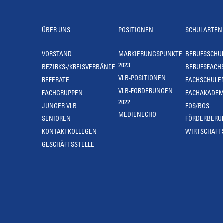
ÜBER UNS
POSITIONEN
SCHULARTEN
VORSTAND
MARKIERUNGSPUNKTE
BERUFSSCHU
2023
BEZIRKS-/KREISVERBÄNDE
BERUFSFACH
VLB-POSITIONEN
REFERATE
FACHSCHULE
VLB-FORDERUNGEN
FACHGRUPPEN
FACHAKADEM
2022
JUNGER VLB
FOS/BOS
MEDIENECHO
SENIOREN
FÖRDERBERU
KONTAKTKOLLEGEN
WIRTSCHAFT
GESCHÄFTSSTELLE