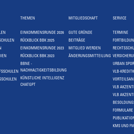
THEMEN
MITGLIEDSCHAFT
SERVICE
LEN
EINKOMMENSRUNDE 2026
GUTE GRÜNDE
TERMINE
SCHULEN
RÜCKBLICK BBK 2025
BEITRÄGE
FORTBILDU
N
EINKOMMENSRUNDE 2023
MITGLIED WERDEN
RECHTSSCH
IEN
RÜCKBLICK BBK 2023
ÄNDERUNGSMITTEILUNG
VERSICHER
BBNE -
URBAN SPOR
NACHHALTIGKEITSBILDUNG
FSSCHULEN
VLB-KREDIT
KÜNSTLICHE INTELLIGENZ
SSCHULEN
VORTEILSA
CHATGPT
VLB AKZENT
VLB AKZENT
BESOLDUNG
FORMULARE
PUBLIKATIO
KMS UND F