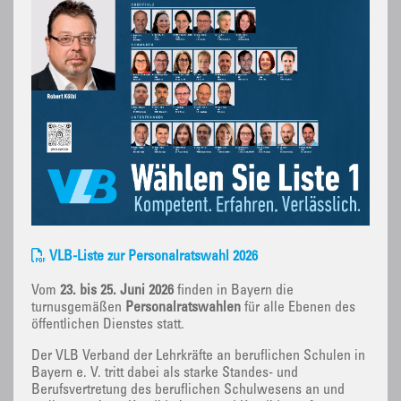
VLB-Liste zur Personalratswahl 2026
Vom
23. bis 25. Juni 2026
finden in Bayern die
turnusgemäßen
Personalratswahlen
für alle Ebenen des
öffentlichen Dienstes statt.
Der VLB Verband der Lehrkräfte an beruflichen Schulen in
Bayern e. V. tritt dabei als starke Standes- und
Berufsvertretung des beruflichen Schulwesens an und