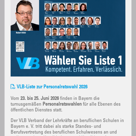
VLB-Liste zur Personalratswahl 2026
Vom
23. bis 25. Juni 2026
finden in Bayern die
turnusgemäßen
Personalratswahlen
für alle Ebenen des
öffentlichen Dienstes statt.
Der VLB Verband der Lehrkräfte an beruflichen Schulen in
Bayern e. V. tritt dabei als starke Standes- und
Berufsvertretung des beruflichen Schulwesens an und