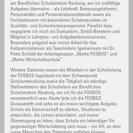
am Beruflichen Schulzentrum Neuburg, wo ich vielfältige
Aufgaben übernahm – als Lehrkraft, Betreuungslehrerin,
Personalrätin und Personalratsvorsitzende sowie als
Fachbetreuerin mit besonderen Schwerpunkten im
Qualitäts- und Sicherheitsmanagement. Parallel dazu
engagierte ich mich als Evaluatorin, QmbS-Beraterin und
Mitglied in Lehrplan- und Aufgabenkommissionen.
Besonders prägend war meine Arbeit für das
Kultusministerium als Teamleiterin (gemeinsam mit Dr.
Petra Schütz) der Arbeitsgruppen „Marke FOSBOS“ und
„Marke Wirtschaftsschule“.
Weitere Stationen waren die Mitarbeit in der Schulleitung
der FOSBOS Ingolstadt mit dem Schwerpunkt
Schulentwicklung sowie die Tätigkeit als ständige
Stellvertreterin des Schulleiters am Beruflichen
Schulzentrum Neuburg, wo ich für die FOSBOS
verantwortlich war. Heute leite ich die FOSBOS
Donauwörth und sehe es als meine wichtigste Aufgabe,
Schule als Gemeinschaft zu stärken, Strukturen zu
entwickeln, die Lernen erleichtern, und meine
Überzeugung zu leben, dass Schule ein lebendiger Ort
gegenseitiger Wertschätzung sein muss – ein Ort, an dem
junge Menschen ihre Potenziale entfalten können.