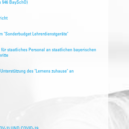
u §46 BaySchO)
icht
m "Sonderbudget Lehrerdienstgeräte"
 für staatliches Personal an staatlichen bayerischen
ritte
r Unterstützung des "Lernens zuhause" an
V-2) UND COVID-19