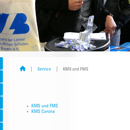
Service
KMS und FMS
KMS und FMS
KMS Corona