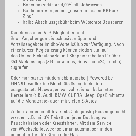
Beamtenkredite ab 4,09% eff. Jahreszins
Baufinanzierungen mit „unserem besten BBBank
Zins“
halbe Abschlussgebühr beim Wüstenrot Bausparen
Daneben stehen VLB-Mitgliedern und
ihren Angehörigen die exklusiven Spar- und
Vorteilsangebote im dbb-VorteilsClub zur Verfügung. Nach
einer kurzen Registrierung können siedort u.a. auf
das Online-Einkaufsportal mit Shoppingrabatten für über
350 Markenshops (z.B. für adidas, Sony, home24, Tchibo)
zugreifen.
Oder man startet mit dem dbb autoabo | Powered by
FINN!Diese flexible Mobilitätslösung bietet top
ausgestattete Neuwagen von zahlreichen bekannten
Herstellern (z.B. Audi, BMW, CUPRA, Jeep, Opel) mit attraktive
auf die Monatsrate- auch mit vielen E-Autos.
Zudem können im dbb vorteilsClub günstig Reisen gebucht
werden, z.B. mit 3% Rabatt bei jeder Buchung von
Pauschalreisen oder Kreuzfahrten. Mit dem Service
von Wechselpilot wechselt man automatisch in den
optimalen Tarif für Strom oder Gas.