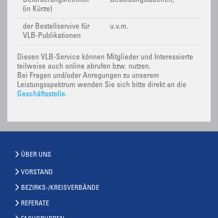
Beförderungsrechner
Besoldungstabellen,
(in Kürze)
der Bestellservive für
u.v.m.
VLB-Publikationen
Diesen VLB-Service können Mitglieder und Interessierte
teilweise auch online abrufen bzw. nutzen.
Bei Fragen und/oder Anregungen zu unserem
Leistungsspektrum wenden Sie sich bitte direkt an die
Geschäftsstelle
.
ÜBER UNS
VORSTAND
BEZIRKS-/KREISVERBÄNDE
REFERATE