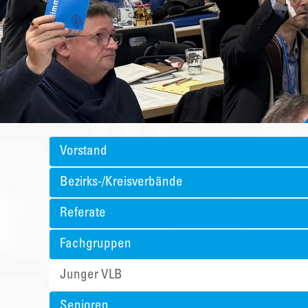
Vorstand
Bezirks-/Kreisverbände
Referate
Fachgruppen
Junger VLB
Senioren