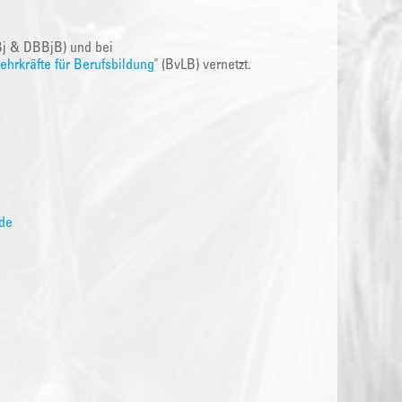
Bj & DBBjB) und bei
hrkräfte für Berufsbildung
" (BvLB) vernetzt.
de