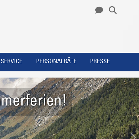
SERVICE
PERSONALRÄTE
PRESSE
d werden!
ppenübersicht
merferien!
rzlichen Dank!
ursion Sizilien