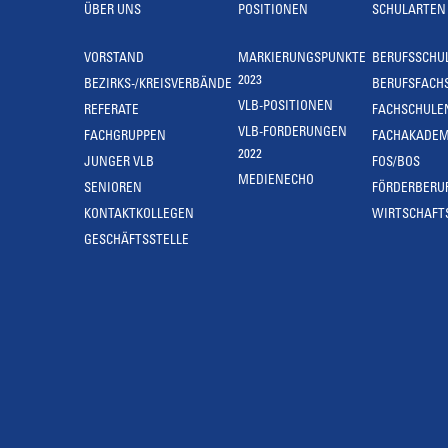
ÜBER UNS
POSITIONEN
SCHULARTEN
VORSTAND
MARKIERUNGSPUNKTE
BERUFSSCHU
2023
BEZIRKS-/KREISVERBÄNDE
BERUFSFACH
VLB-POSITIONEN
REFERATE
FACHSCHULE
VLB-FORDERUNGEN
FACHGRUPPEN
FACHAKADEM
2022
JUNGER VLB
FOS/BOS
MEDIENECHO
SENIOREN
FÖRDERBERU
KONTAKTKOLLEGEN
WIRTSCHAFT
GESCHÄFTSSTELLE