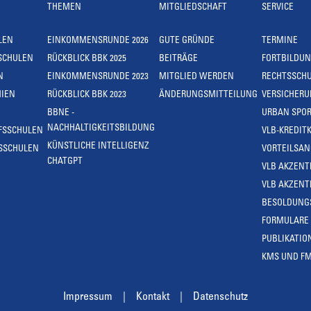
THEMEN
MITGLIEDSCHAFT
SERVICE
LEN
EINKOMMENSRUNDE 2026
GUTE GRÜNDE
TERMINE
SCHULEN
RÜCKBLICK BBK 2025
BEITRÄGE
FORTBILDU
N
EINKOMMENSRUNDE 2023
MITGLIED WERDEN
RECHTSSCH
IEN
RÜCKBLICK BBK 2023
ÄNDERUNGSMITTEILUNG
VERSICHER
BBNE -
URBAN SPOR
NACHHALTIGKEITSBILDUNG
FSSCHULEN
VLB-KREDIT
KÜNSTLICHE INTELLIGENZ
SSCHULEN
VORTEILSA
CHATGPT
VLB AKZENT
VLB AKZENT
BESOLDUNG
FORMULARE
PUBLIKATIO
KMS UND F
Impressum
Kontakt
Datenschutz