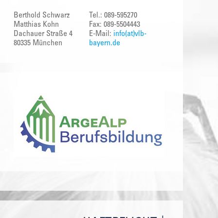
Berthold Schwarz
Tel.: 089-595270
Matthias Kohn
Fax: 089-5504443
Dachauer Straße 4
E-Mail:
info(at)vlb-
80335 München
bayern.de